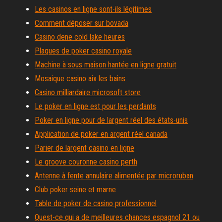
Les casinos en ligne sont-ils légitimes
Comment déposer sur bovada
Casino dene cold lake heures
Plaques de poker casino royale
Machine à sous maison hantée en ligne gratuit
Mosaique casino aix les bains
Casino milliardaire microsoft store
Le poker en ligne est pour les perdants
Poker en ligne pour de largent réel des états-unis
Application de poker en argent réel canada
Parier de largent casino en ligne
Le groove couronne casino perth
Antenne à fente annulaire alimentée par microruban
Club poker seine et marne
Table de poker de casino professionnel
Quest-ce qui a de meilleures chances espagnol 21 ou