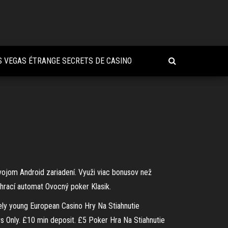
S VEGAS ÉTRANGE SECRETS DE CASINO
tvojom Android zariadení. Využi viac bonusov než
hrací automat Ovocný poker Klasik.
vely young European Casino Hry Na Stiahnutie
 Only. £10 min deposit. £5 Poker Hra Na Stiahnutie