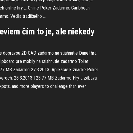
ých online hry … Online Poker Zadarmo: Caribbean
armo. Vedľa tradičného …
viem čím to je, ale niekedy
a s dopravou 2D CAD zadarmo na stiahnutie Dune! hra
pboard pre mobily na stiahnutie zadarmo Toilet
 23,77 MB Zadarmo 27.3.2013 Aplikácie k značke Poker
rveroch. 28.3.2013 | 23,77 MB Zadarmo Hry a zábava
kpots, and more players to challenge than ever