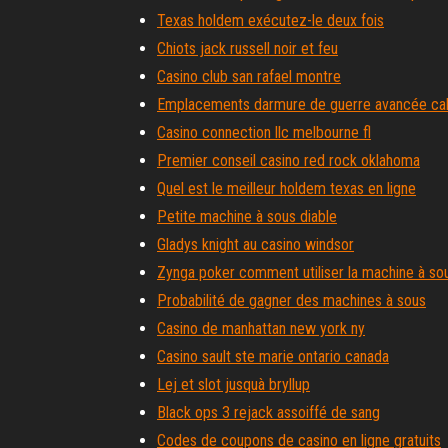
Texas holdem exécutez-le deux fois
Chiots jack russell noir et feu
Casino club san rafael montre
Emplacements darmure de guerre avancée call
Casino connection llc melbourne fl
Premier conseil casino red rock oklahoma
Quel est le meilleur holdem texas en ligne
Petite machine à sous diable
Gladys knight au casino windsor
Zynga poker comment utiliser la machine à so
Probabilité de gagner des machines à sous
Casino de manhattan new york ny
Casino sault ste marie ontario canada
Lej et slot jusquà bryllup
Black ops 3 rejack assoiffé de sang
Codes de coupons de casino en ligne gratuits