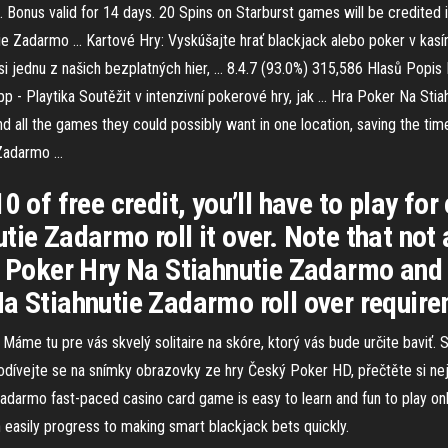
Bonus valid for 14 days. 20 Spins on Starburst games will be credited i
ie Zadarmo … Kartové Hry: Vyskúšajte hrať blackjack alebo poker v kasín
si jednu z našich bezplatných hier, … 8.4.7 (93.0%) 315,586 Hlasů Popi
p - Playtika Soutěžit v intenzivní pokerové hry, jak … Hra Poker Na Stia
o find all the games they could possibly want in one location, saving the 
 Zadarmo …
0 of free credit, you’ll have to play fo
tie Zadarmo roll it over. Note that not
, Poker Hry Na Stiahnutie Zadarmo and 
Na Stiahnutie Zadarmo roll over requir
 » Máme tu pre vás skvelý solitaire na skóre, ktorý vás bude určite baviť
ívejte se na snímky obrazovky ze hry Český Poker HD, přečtěte si nejn
Zadarmo fast-paced casino card game is easy to learn and fun to play o
 easily progress to making smart blackjack bets quickly.