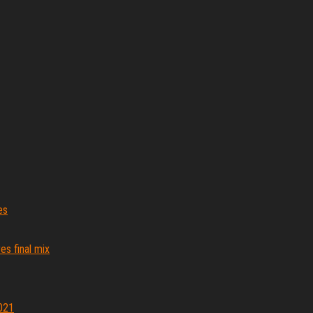
es
s final mix
2021