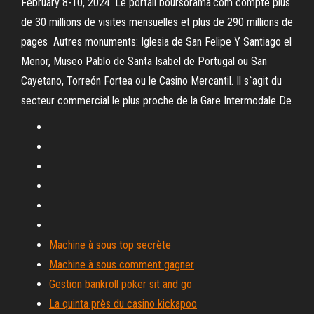
February 8-10, 2024. Le portail boursorama.com compte plus
de 30 millions de visites mensuelles et plus de 290 millions de
pages Autres monuments: Iglesia de San Felipe Y Santiago el
Menor, Museo Pablo de Santa Isabel de Portugal ou San
Cayetano, Torreón Fortea ou le Casino Mercantil. Il s`agit du
secteur commercial le plus proche de la Gare Intermodale De
Machine à sous top secrète
Machine à sous comment gagner
Gestion bankroll poker sit and go
La quinta près du casino kickapoo