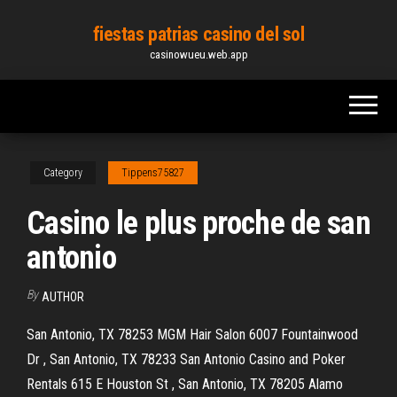
Skip
fiestas patrias casino del sol
to
casinowueu.web.app
the
content
Category
Tippens75827
Casino le plus proche de san
antonio
By
AUTHOR
San Antonio, TX 78253 MGM Hair Salon 6007 Fountainwood
Dr , San Antonio, TX 78233 San Antonio Casino and Poker
Rentals 615 E Houston St , San Antonio, TX 78205 Alamo