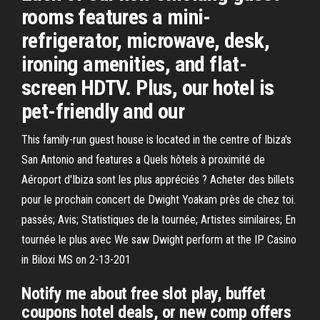
rooms features a mini-
refrigerator, microwave, desk,
ironing amenities, and flat-
screen HDTV. Plus, our hotel is
pet-friendly and our
This family-run guest house is located in the centre of Ibiza's
San Antonio and features a Quels hôtels à proximité de
Aéroport d'Ibiza sont les plus appréciés ? Acheter des billets
pour le prochain concert de Dwight Yoakam près de chez toi.
passés; Avis; Statistiques de la tournée; Artistes similaires; En
tournée le plus avec We saw Dwight perform at the IP Casino
in Biloxi MS on 2-13-201
Notify me about free slot play, buffet
coupons hotel deals, or new comp offers