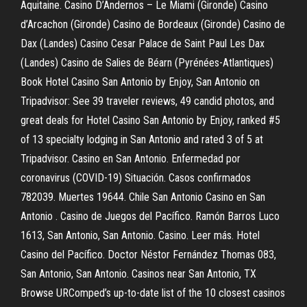
Aquitaine. Casino D’Andernos – Le Miami (Gironde) Casino
d’Arcachon (Gironde) Casino de Bordeaux (Gironde) Casino de
Dax (Landes) Casino Cesar Palace de Saint Paul Les Dax
(Landes) Casino de Salies de Béarn (Pyrénées-Atlantiques)
Book Hotel Casino San Antonio by Enjoy, San Antonio on
Tripadvisor: See 39 traveler reviews, 49 candid photos, and
great deals for Hotel Casino San Antonio by Enjoy, ranked #5
of 13 specialty lodging in San Antonio and rated 3 of 5 at
Tripadvisor. Casino en San Antonio. Enfermedad por
coronavirus (COVID-19) Situación. Casos confirmados
782039. Muertes 19644. Chile San Antonio Casino en San
Antonio . Casino de Juegos del Pacífico. Ramón Barros Luco
1613, San Antonio, San Antonio. Casino. Leer más. Hotel
Casino del Pacífico. Doctor Néstor Fernández Thomas 083,
San Antonio, San Antonio. Casinos near San Antonio, TX
Browse URComped’s up-to-date list of the 10 closest casinos