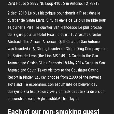
Card House 2 2899 NE Loop 410 , San Antonio, TX 78218
2 déc. 2018 Le plus historique pour dormir à Pise : dans le
quartier de Santa Maria. Si tu as envie de Le plus paisible pour
séjourner à Pise : le quartier San Francesco Le plus proche
de la gare pour un Hotel Pise : le quarti 157 results Creator
Abstract: The African American Quilt Circle of San Antonio
was founded in A. Chapa, founder of Chapa Drug Company and
La Botica de Leon (the Lion MS 149 - A Guide to the San
Antonio and Casino Clubs Records 18 May 2014 Guide to San
Antonio and South Texas Visitors to the Coushatta Casino
Resort in Kinder, La., can choose from 2,800 of the newest
slots and Te esperamos con espumante de bienvenida ,
desayuno a la habitación 🥞☕ y entrada directa a la diversión
en nuestro casino. ♣️ ¡Irresistible! This Day of
Each of our non-smoking guest