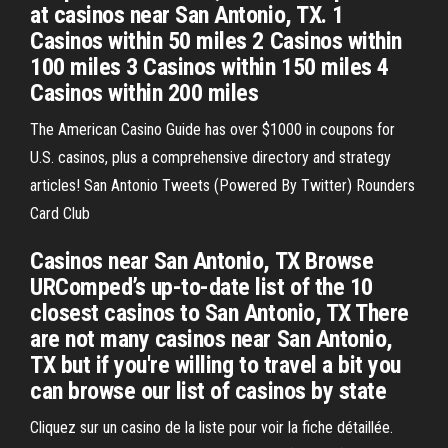
at casinos near San Antonio, TX. 1
Casinos within 50 miles 2 Casinos within
100 miles 3 Casinos within 150 miles 4
Casinos within 200 miles
The American Casino Guide has over $1000 in coupons for
U.S. casinos, plus a comprehensive directory and strategy
articles! San Antonio Tweets (Powered By Twitter) Rounders
Card Club
Casinos near San Antonio, TX Browse
URComped’s up-to-date list of the 10
closest casinos to San Antonio, TX There
are not many casinos near San Antonio,
TX but if you're willing to travel a bit you
can browse our list of casinos by state
Cliquez sur un casino de la liste pour voir la fiche détaillée.