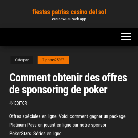
Skip
fiestas patrias casino del sol
to
casinowueu.web.app
the
content
Category
Tippens75827
Comment obtenir des offres
de sponsoring de poker
By
EDITOR
Offres spéciales en ligne. Voici comment gagner un package
Platinum Pass en jouant en ligne sur notre sponsor
PokerStars. Séries en ligne.