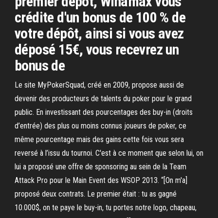
premier dépôt, Winamax vous
crédite d'un bonus de 100 % de
votre dépôt, ainsi si vous avez
déposé 15€, vous recevrez un
bonus de
Le site MyPokerSquad, créé en 2009, propose aussi de
devenir des producteurs de talents du poker pour le grand
public. En investissant des pourcentages des buy-in (droits
d’entrée) des plus ou moins connus joueurs de poker, ce
même pourcentage mais des gains cette fois vous sera
reversé à l’issu du tournoi. C'est à ce moment que selon lui, on
lui a proposé une offre de sponsoring au sein de la Team
Attack Pro pour le Main Event des WSOP 2013. “[On m'a]
proposé deux contrats. Le premier était : tu as gagné
10.000$, on te paye le buy-in, tu portes notre logo, chapeau,