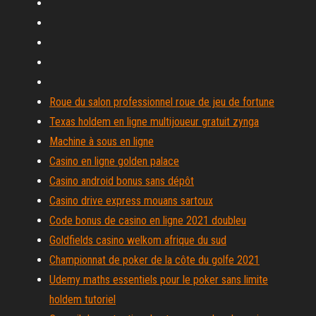
Roue du salon professionnel roue de jeu de fortune
Texas holdem en ligne multijoueur gratuit zynga
Machine à sous en ligne
Casino en ligne golden palace
Casino android bonus sans dépôt
Casino drive express mouans sartoux
Code bonus de casino en ligne 2021 doubleu
Goldfields casino welkom afrique du sud
Championnat de poker de la côte du golfe 2021
Udemy maths essentiels pour le poker sans limite
holdem tutoriel