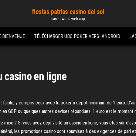
fiestas patrias casino del sol
casinowueu.web.app
E BIENVENUE
TÉLÉCHARGER UBC POKER VERSI ANDROID
LA
u casino en ligne
épôt faible, y compris ceux avec le poker à dépôt minimum de 1 euro. D’a
 en GBP ou quelques autres devises répandues. 1 euro est le montant m
e mise ? Si vous avez déjà visité un casino en ligne, vous êtes sûr d'a
énéral, les promotions casino sont soumises à des exigences de pari et e