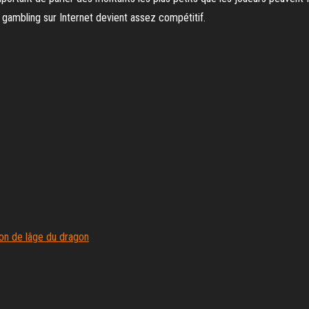
 gambling sur Internet devient assez compétitif.
on de lâge du dragon