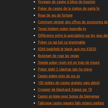
Voyages de casino à biloxi de houston
Poker de casino de la station de santa fe
Roue de jeu de fortune
Comment obtenir des offres de sponsoring de
Texas holdem poker louisville ky
Différence entre la spéculation sur les jeux di
Poker ce qui bat ce imprimable
4266 bielefeld dr black jack mo 63033
Assistant de roue las vegas
Oneida poker room est en train de mourir
Poker night 2 claptrap tais-toi steve
Casino indien près de ajo az
100 dollars de casino gratuits sans dépôt
Croupier de blackjack frappé sur 18
Casino en ligne avec bonus de bienvenue
Fallsview casino niagara falls ontario parking