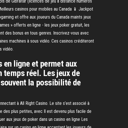
lois de Gibraltar (licences de jeu à distance numéros
🏆 Meilleurs casinos pour mobiles au Canada 📱 Jackpot
crogaming et offre aux joueurs du Canada maints jeux
mes » offerts en ligne - les jeux poker gratuit, les
sent des bonus en tous genres. Inscrivez-vous avec
taines machines à sous vidéo. Ces casinos créditeront
s vidéo.
s en ligne et permet aux
n temps réel. Les jeux de
 souvent la possibilité de
ectant à All Right Casino. Le site s’est associé à
e des plus petites, avec Il est devenu plus facile de
uer aux jeux de poker dans un casino en ligne Les
aire sur un casino en ligne acceptant les joueurs de