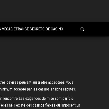
S VEGAS ÉTRANGE SECRETS DE CASINO
utres devises peuvent aussi être acceptées, vous
inimum accepté par les casinos en ligne réputés.
voir rencontré Les exigences de mise sont parfois
lles ne il existe des casinos fiables qui imposent un