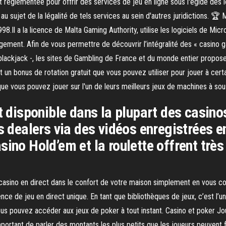
et réglementée pour offrir des services de jeu en ligne sous l'égide des 
 au sujet de la légalité de tels services au sein d'autres juridictions. 
98.Il a la licence de Malta Gaming Authority, utilise les logiciels de Mi
gement. Afin de vous permettre de découvrir l’intégralité des « casino ga
o blackjack -, les sites de Gambling de France et du monde entier propo
 un bonus de rotation gratuit que vous pouvez utiliser pour jouer à cer
ue vous pouvez jouer sur l'un de leurs meilleurs jeux de machines à sou
t disponible dans la plupart des casino
s dealers via des vidéos enregistrées e
ino Hold’em et la roulette offrent très
casino en direct dans le confort de votre maison simplement en vous conn
ce de jeu en direct unique. En tant que bibliothèques de jeux, c’est l’un
vous pouvez accéder aux jeux de poker à tout instant. Casino et poker Jo
mportant de parler des montants les plus petits que les joueurs peuvent f