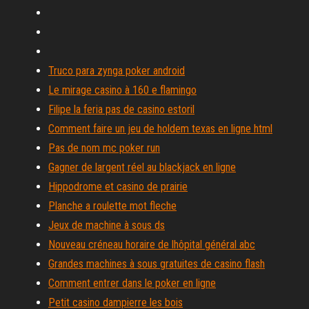
Truco para zynga poker android
Le mirage casino à 160 e flamingo
Filipe la feria pas de casino estoril
Comment faire un jeu de holdem texas en ligne html
Pas de nom mc poker run
Gagner de largent réel au blackjack en ligne
Hippodrome et casino de prairie
Planche a roulette mot fleche
Jeux de machine à sous ds
Nouveau créneau horaire de lhôpital général abc
Grandes machines à sous gratuites de casino flash
Comment entrer dans le poker en ligne
Petit casino dampierre les bois